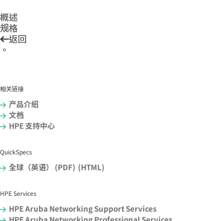
概述
规格
返回
。
相关链接
产品介绍
文档
HPE 支持中心
QuickSpecs
全球（英语） (PDF)
(HTML)
HPE Services
HPE Aruba Networking Support Services
HPE Aruba Networking Professional Services