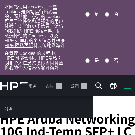
本网站使用 cookies。一些
cookies 是网站运行所必需
是
否
的，而其他非必要的 cookies
可用于个性化和增强您的用户
体验。要了解更多信息，请访
问我们的 HPE 隐私声明。同
意选择性的 Cookies，以及
HPE 处理我的个人信息并根据
HPE 隐私声明
将其传输到海外
在管理 Cookies 的过程中，
HPE 可能会根据 HPE隐私声
是
否
明和
个人信息跨境传输同意函
将我的个人信息传输到海外
跳
转
产品
服务
支持
公司
到
主
目
服务
存储收发器
录
HPE Aruba Networking
10G Ind-Temp SFP+ LC