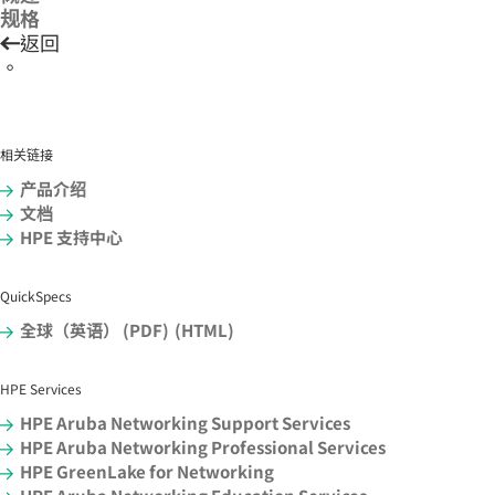
规格
返回
。
相关链接
产品介绍
文档
HPE 支持中心
QuickSpecs
全球（英语） (PDF)
(HTML)
HPE Services
HPE Aruba Networking Support Services
HPE Aruba Networking Professional Services
HPE GreenLake for Networking