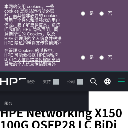
本网站使用 cookies。一些
cookies 是网站运行所必需
是
否
的，而其他非必要的 cookies
可用于个性化和增强您的用户
体验。要了解更多信息，请访
问我们的 HPE 隐私声明。同
意选择性的 Cookies，以及
HPE 处理我的个人信息并根据
HPE 隐私声明
将其传输到海外
在管理 Cookies 的过程中，
HPE 可能会根据 HPE隐私声
是
否
明和
个人信息跨境传输同意函
将我的个人信息传输到海外
跳
转
产品
服务
支持
公司
到
主
目
服务
存储收发器
录
HPE Networking X150
100G QSFP28 LC BiDi