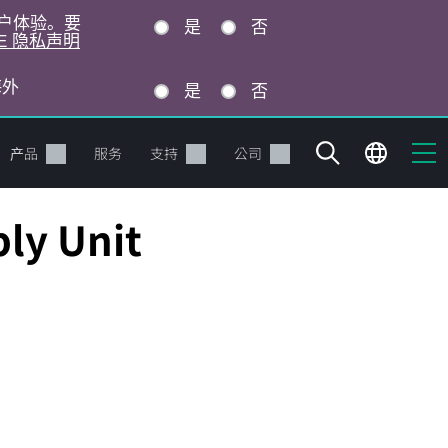
的用户体验。要
是
否
E 隐私声明
海外
是
否
产品
服务
支持
公司
ly Unit