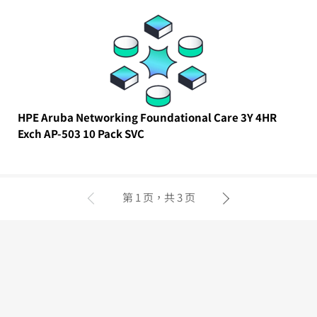
HPE Aruba Networking Foundational Care 3Y 4HR
Exch AP-503 10 Pack SVC
第 1 页，共 3 页
上一页
下一页