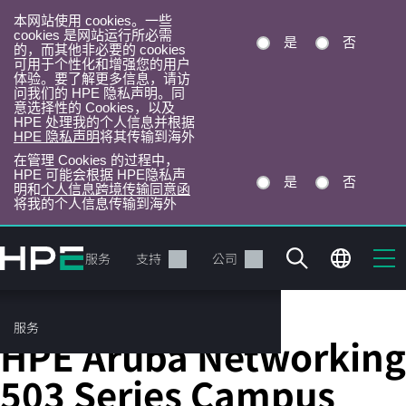
本网站使用 cookies。一些
cookies 是网站运行所必需
是
否
的，而其他非必要的 cookies
可用于个性化和增强您的用户
体验。要了解更多信息，请访
问我们的 HPE 隐私声明。同
意选择性的 Cookies，以及
HPE 处理我的个人信息并根据
HPE 隐私声明
将其传输到海外
在管理 Cookies 的过程中，
HPE 可能会根据 HPE隐私声
是
否
明和
个人信息跨境传输同意函
将我的个人信息传输到海外
跳
转
产品
服务
支持
公司
到
主
目
服务
WLAN 接入点
录
HPE Aruba Networking
503 Series Campus