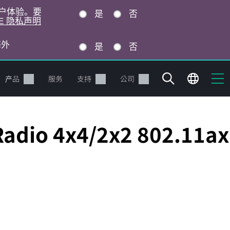
的用户体验。要
是
否
E 隐私声明
海外
是
否
产品
服务
支持
公司
Radio 4x4/2x2 802.11ax