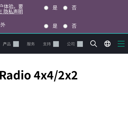
的用户体验。要
是
否
E 隐私声明
海外
是
否
产品
服务
支持
公司
Radio 4x4/2x2