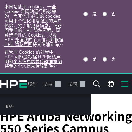
本网站使用 cookies。一些
cookies 是网站运行所必需
是
否
的，而其他非必要的 cookies
可用于个性化和增强您的用户
体验。要了解更多信息，请访
问我们的 HPE 隐私声明。同
意选择性的 Cookies，以及
HPE 处理我的个人信息并根据
HPE 隐私声明
将其传输到海外
在管理 Cookies 的过程中，
HPE 可能会根据 HPE隐私声
是
否
明和
个人信息跨境传输同意函
将我的个人信息传输到海外
跳
转
产品
服务
支持
公司
到
主
目
服务
WLAN 接入点
录
HPE Aruba Networking
550 Series Campus