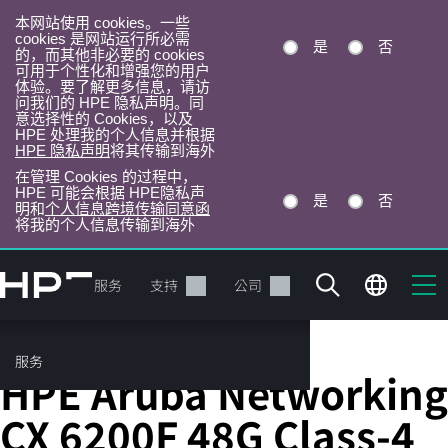
本网站使用 cookies。一些
cookies 是网站运行所必需
是
否
的，而其他非必要的 cookies
可用于个性化和增强您的用户
体验。要了解更多信息，请访
问我们的 HPE 隐私声明。同
意选择性的 Cookies，以及
HPE 处理我的个人信息并根据
HPE 隐私声明
将其传输到海外
在管理 Cookies 的过程中，
HPE 可能会根据 HPE隐私声
是
否
明和
个人信息跨境传输同意函
将我的个人信息传输到海外
跳
转
产品
服务
支持
公司
到
主
目
服务
固定端口 L3 托管以太网交换机
录
HPE Aruba Networking
CX 6200F 48G Class-4