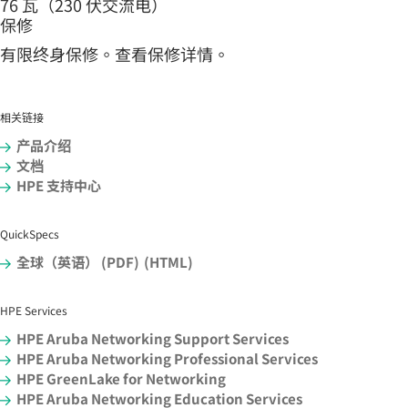
76 瓦（230 伏交流电）
保修
有限终身
保修
。查看
保修
详情。
相关链接
产品介绍
文档
HPE 支持中心
QuickSpecs
全球（英语） (PDF)
(HTML)
HPE Services
HPE Aruba Networking Support Services
HPE Aruba Networking Professional Services
HPE GreenLake for Networking
HPE Aruba Networking Education Services