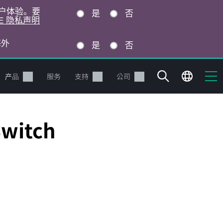
的用户体验。要
是
否
E 隐私声明
海外
是
否
产品
服务
支持
公司
Switch