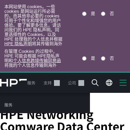
本网站使用 cookies。一些
cookies 是网站运行所必需
是
否
的，而其他非必要的 cookies
可用于个性化和增强您的用户
体验。要了解更多信息，请访
问我们的 HPE 隐私声明。同
意选择性的 Cookies，以及
HPE 处理我的个人信息并根据
HPE 隐私声明
将其传输到海外
在管理 Cookies 的过程中，
HPE 可能会根据 HPE隐私声
是
否
明和
个人信息跨境传输同意函
将我的个人信息传输到海外
跳
转
产品
服务
支持
公司
到
主
目
服务
固定端口 L3 托管以太网交换机
录
HPE Networking
Comware Data Center