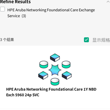
Refine Results
HPE Aruba Networking Foundational Care Exchange
Service
(3)
显示规格
3 个结果
HPE Aruba Networking Foundational Care 1Y NBD
Exch 5960 24p SVC