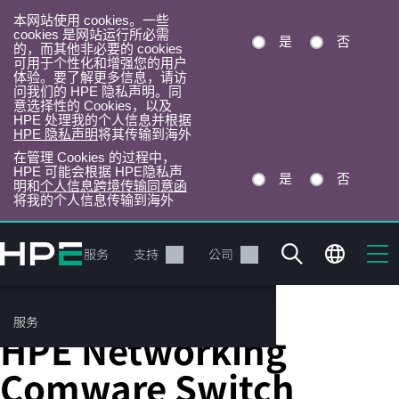
本网站使用 cookies。一些
cookies 是网站运行所必需
是
否
的，而其他非必要的 cookies
可用于个性化和增强您的用户
体验。要了解更多信息，请访
问我们的 HPE 隐私声明。同
意选择性的 Cookies，以及
HPE 处理我的个人信息并根据
HPE 隐私声明
将其传输到海外
在管理 Cookies 的过程中，
HPE 可能会根据 HPE隐私声
是
否
明和
个人信息跨境传输同意函
将我的个人信息传输到海外
跳
转
产品
服务
支持
公司
到
主
目
服务
固定端口 L3 托管以太网交换机
录
HPE Networking
Comware Switch