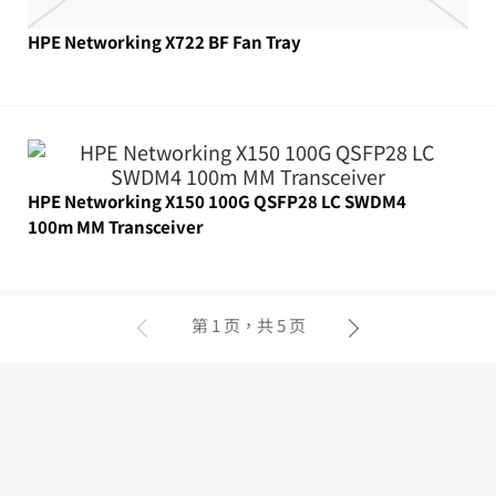
HPE Networking X722 BF Fan Tray
HPE Networking X150 100G QSFP28 LC SWDM4
100m MM Transceiver
第 1 页，共 5 页
上一页
下一页