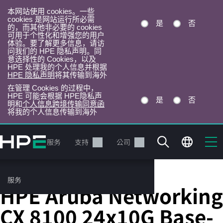
本网站使用 cookies。一些
cookies 是网站运行所必需
是
否
的，而其他非必要的 cookies
可用于个性化和增强您的用户
体验。要了解更多信息，请访
问我们的 HPE 隐私声明。同
意选择性的 Cookies，以及
HPE 处理我的个人信息并根据
HPE 隐私声明
将其传输到海外
在管理 Cookies 的过程中，
HPE 可能会根据 HPE隐私声
是
否
明和
个人信息跨境传输同意函
将我的个人信息传输到海外
跳
转
产品
服务
支持
公司
到
主
目
服务
固定端口 L3 托管以太网交换机
录
HPE Aruba Networking
CX 8100 24x10G Base-