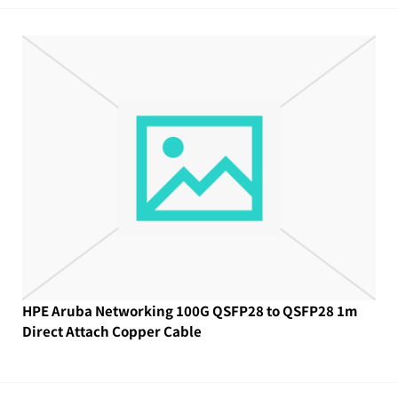
HPE Aruba Networking 100G QSFP28 to QSFP28 1m
Direct Attach Copper Cable