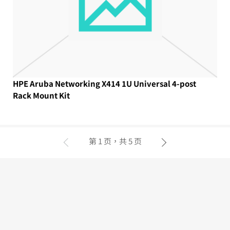
HPE Aruba Networking X414 1U Universal 4-post
Rack Mount Kit
第 1 页，共 5 页
上一页
下一页