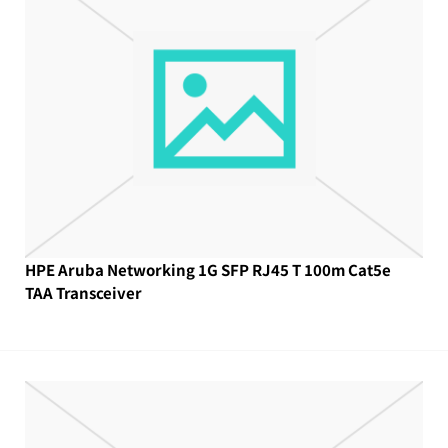
HPE Aruba Networking 1G SFP RJ45 T 100m Cat5e
TAA Transceiver