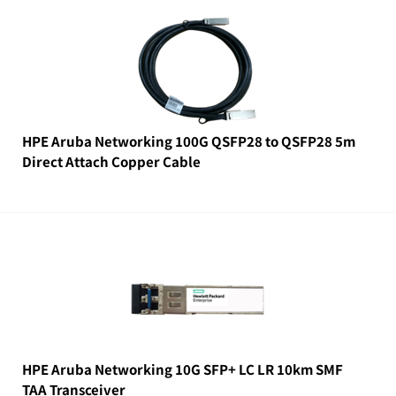
HPE Aruba Networking 100G QSFP28 to QSFP28 5m
Direct Attach Copper Cable
HPE Aruba Networking 10G SFP+ LC LR 10km SMF
TAA Transceiver