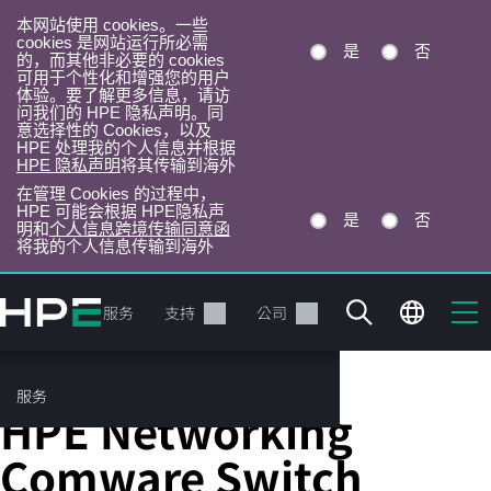
本网站使用 cookies。一些
cookies 是网站运行所必需
是
否
的，而其他非必要的 cookies
可用于个性化和增强您的用户
体验。要了解更多信息，请访
问我们的 HPE 隐私声明。同
意选择性的 Cookies，以及
HPE 处理我的个人信息并根据
HPE 隐私声明
将其传输到海外
在管理 Cookies 的过程中，
HPE 可能会根据 HPE隐私声
是
否
明和
个人信息跨境传输同意函
将我的个人信息传输到海外
跳
转
产品
服务
支持
公司
到
主
目
服务
固定端口 L3 托管以太网交换机
录
HPE Networking
Comware Switch