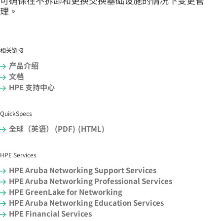
可确保在不拆卸和更换交换基础设施的情况下变更管
理。
相关链接
产品介绍
文档
HPE 支持中心
QuickSpecs
全球（英语） (PDF)
(HTML)
HPE Services
HPE Aruba Networking Support Services
HPE Aruba Networking Professional Services
HPE GreenLake for Networking
HPE Aruba Networking Education Services
HPE Financial Services