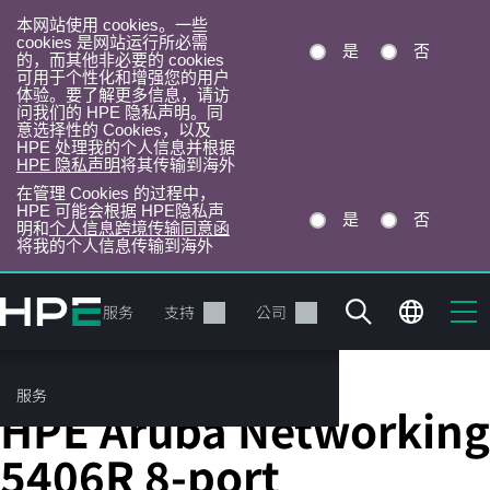
本网站使用 cookies。一些
cookies 是网站运行所必需
是
否
的，而其他非必要的 cookies
可用于个性化和增强您的用户
体验。要了解更多信息，请访
问我们的 HPE 隐私声明。同
意选择性的 Cookies，以及
HPE 处理我的个人信息并根据
HPE 隐私声明
将其传输到海外
在管理 Cookies 的过程中，
HPE 可能会根据 HPE隐私声
是
否
明和
个人信息跨境传输同意函
将我的个人信息传输到海外
跳
转
产品
服务
支持
公司
到
主
目
服务
模块化以太网交换机
录
HPE Aruba Networking
5406R 8-port