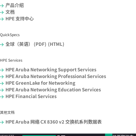
产品介绍
文档
HPE 支持中心
QuickSpecs
全球（英语） (PDF)
(HTML)
HPE Services
HPE Aruba Networking Support Services
HPE Aruba Networking Professional Services
HPE GreenLake for Networking
HPE Aruba Networking Education Services
HPE Financial Services
其他文档
HPE Aruba 网络 CX 8360 v2 交换机系列数据表