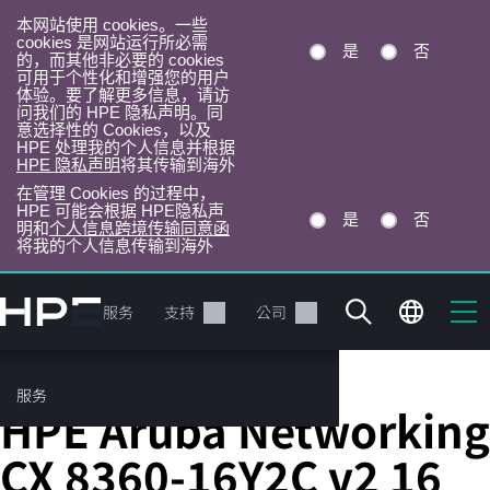
本网站使用 cookies。一些
cookies 是网站运行所必需
是
否
的，而其他非必要的 cookies
可用于个性化和增强您的用户
体验。要了解更多信息，请访
问我们的 HPE 隐私声明。同
意选择性的 Cookies，以及
HPE 处理我的个人信息并根据
HPE 隐私声明
将其传输到海外
在管理 Cookies 的过程中，
HPE 可能会根据 HPE隐私声
是
否
明和
个人信息跨境传输同意函
将我的个人信息传输到海外
跳
转
产品
服务
支持
公司
到
主
目
服务
固定端口 L3 托管以太网交换机
录
HPE Aruba Networking
CX 8360-16Y2C v2 16