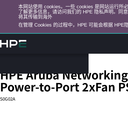
本网站使用 cookies。一些 cookies 是网站
了解更多信息，请访问我们的 HPE 隐私声明。同意选
将其传输到海外
在管理 Cookies 的过程中，HPE 可能会根据 HP
跳
转
到
主
目
固定端口 L3 托管以太网交换机
录
HPE Aruba Networking
Power-to-Port 2xFan 
S0G02A