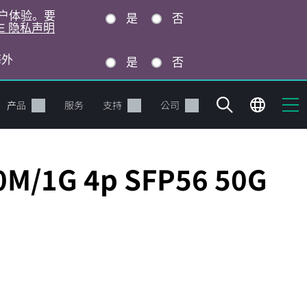
的用户体验。要
是
否
E 隐私声明
海外
是
否
产品
服务
支持
公司
0M/1G 4p SFP56 50G