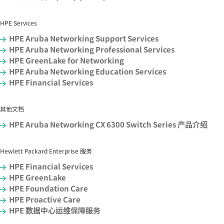
HPE Services
HPE Aruba Networking Support Services
HPE Aruba Networking Professional Services
HPE GreenLake for Networking
HPE Aruba Networking Education Services
HPE Financial Services
其他文档
HPE Aruba Networking CX 6300 Switch Series 产品介绍
Hewlett Packard Enterprise 服务
HPE Financial Services
HPE GreenLake
HPE Foundation Care
HPE Proactive Care
HPE 数据中心运维保障服务