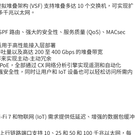
ing 虚拟堆叠架构 (VSF) 支持堆叠多达 10 个交换机，可实现扩
e 多千兆以太网。
、OSPF 路由、强大的安全性、服务质量 (QoS)、MACsec
功能，适用于高性能接入层部署
统吞吐量以及高达 200 至 400 Gbps 的堆叠带宽
 集群来实现主动-主动冗余
802.3bt PoE，全部通过 CX 网络分析引擎实现遥测和自动化
能可增强安全性，同时让用户和 IoT 设备也可以轻松访问所需内
Wi-Fi 7 和物联网 (IoT) 需求提供低延迟、增强的数据包缓冲
行链路端口支持 10、25 和 50 和 100 千兆以太网，每