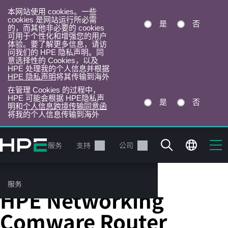
本网站使用 cookies。一些
cookies 是网站运行所必需
是
否
的，而其他非必要的 cookies
可用于个性化和增强您的用户
体验。要了解更多信息，请访
问我们的 HPE 隐私声明。同
意选择性的 Cookies，以及
HPE 处理我的个人信息并根据
HPE 隐私声明
将其传输到海外
在管理 Cookies 的过程中，
HPE 可能会根据 HPE隐私声
是
否
明和
个人信息跨境传输同意函
将我的个人信息传输到海外
跳
转
产品
服务
支持
公司
到
主
目
服务
模块化以太网路由器
录
HPE Networking
Comware Router