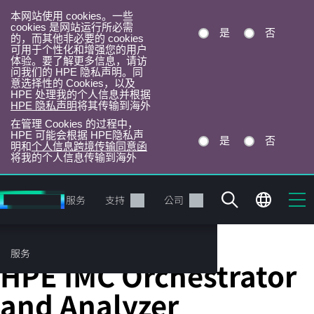
本网站使用 cookies。一些
cookies 是网站运行所必需
是
否
的，而其他非必要的 cookies
可用于个性化和增强您的用户
体验。要了解更多信息，请访
问我们的 HPE 隐私声明。同
意选择性的 Cookies，以及
HPE 处理我的个人信息并根据
HPE 隐私声明
将其传输到海外
在管理 Cookies 的过程中，
HPE 可能会根据 HPE隐私声
是
否
明和
个人信息跨境传输同意函
将我的个人信息传输到海外
跳
转
产品
服务
支持
公司
到
主
目
服务
智能管理软件
录
HPE IMC Orchestrator
and Analyzer