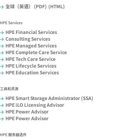
全球（英语） (PDF)
(HTML)
HPE Services
HPE Financial Services
Consulting Services
HPE Managed Services
HPE Complete Care Service
HPE Tech Care Service
HPE Lifecycle Services
HPE Education Services
工具和资源
HPE Smart Storage Administrator (SSA)
HPE iLO Licensing Advisor
HPE Power Advisor
HPE Power Advisor
HPE 服务器选件