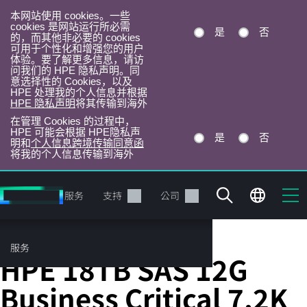
本网站使用 cookies。一些
cookies 是网站运行所必需
是
否
的，而其他非必要的 cookies
可用于个性化和增强您的用户
体验。要了解更多信息，请访
问我们的 HPE 隐私声明。同
意选择性的 Cookies，以及
HPE 处理我的个人信息并根据
HPE 隐私声明
将其传输到海外
在管理 Cookies 的过程中，
HPE 可能会根据 HPE隐私声
是
否
明和
个人信息跨境传输同意函
将我的个人信息传输到海外
跳
转
产品
服务
支持
公司
到
主
目
服务
服务器硬盘
录
HPE 18TB SAS 12G
Business Critical 7.2K