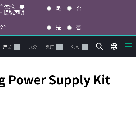
的用户体验。要
是
否
E 隐私声明
海外
是
否
产品
服务
支持
公司
g Power Supply Kit