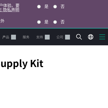
的用户体验。要
是
否
E 隐私声明
海外
是
否
产品
服务
支持
公司
upply Kit