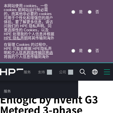
本网站使用 cookies。一些
cookies 是网站运行所必需
是
否
的，而其他非必要的 cookies
可用于个性化和增强您的用户
体验。要了解更多信息，请访
问我们的 HPE 隐私声明。同
意选择性的 Cookies，以及
HPE 处理我的个人信息并根据
HPE 隐私声明
将其传输到海外
在管理 Cookies 的过程中，
HPE 可能会根据 HPE隐私声
是
否
明和
个人信息跨境传输同意函
将我的个人信息传输到海外
跳
转
产品
服务
支持
公司
到
主
目
服务
配电单元
录
Enlogic by nVent G3
Metered 3-phase