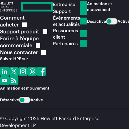
Animation et
Entreprise
mouvement
Support
Comment
Événements
Désactivé
Activ
acheter
et actualités
Ressources
Support
produit
client
Écrire à l’équipe
Partenaires
commerciale
Nous
contacter
Suivre HPE sur
Animation et mouvement
Désactivé
Activé
© Copyright 2026 Hewlett Packard Enterprise
Development LP