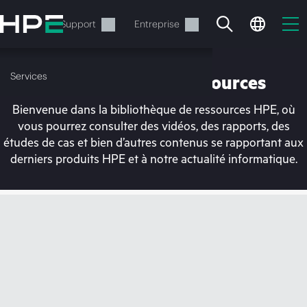
Accéder
au
Services
Support
Entreprise
contenu
principal
Services
Bibliothèque de ressources
Bienvenue dans la bibliothèque de ressources HPE, où
vous pourrez consulter des vidéos, des rapports, des
études de cas et bien d’autres contenus se rapportant aux
derniers produits HPE et à notre actualité informatique.
Votre panier est
actuellement vide
Rendez-vous dans la boutique HPE pour
découvrir, configurer et commander.