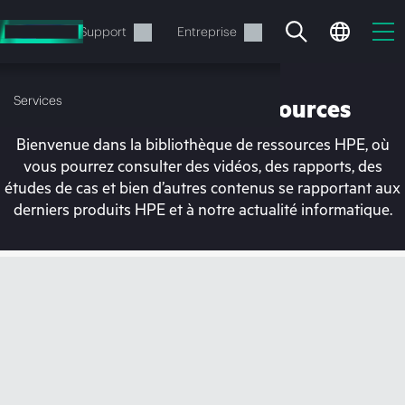
Accéder
au
Services
Support
Entreprise
contenu
principal
Services
Bibliothèque de ressources
Bienvenue dans la bibliothèque de ressources HPE, où
vous pourrez consulter des vidéos, des rapports, des
études de cas et bien d’autres contenus se rapportant aux
derniers produits HPE et à notre actualité informatique.
Votre panier est
actuellement vide
Rendez-vous dans la boutique HPE pour
découvrir, configurer et commander.