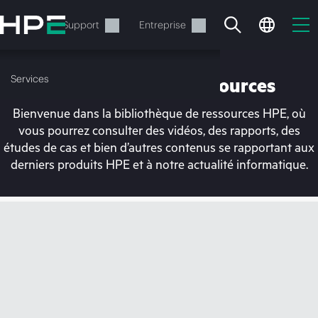
Accéder
au
Services
Support
Entreprise
contenu
principal
Services
Bibliothèque de ressources
Bienvenue dans la bibliothèque de ressources HPE, où
vous pourrez consulter des vidéos, des rapports, des
études de cas et bien d’autres contenus se rapportant aux
derniers produits HPE et à notre actualité informatique.
Votre panier est
actuellement vide
Rendez-vous dans la boutique HPE pour
découvrir, configurer et commander.