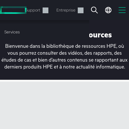
Accéder
au
Services
Support
Entreprise
contenu
principal
Services
Bibliothèque de ressources
Bienvenue dans la bibliothèque de ressources HPE, où
vous pourrez consulter des vidéos, des rapports, des
études de cas et bien d’autres contenus se rapportant aux
derniers produits HPE et à notre actualité informatique.
Votre panier est
actuellement vide
Rendez-vous dans la boutique HPE pour
découvrir, configurer et commander.