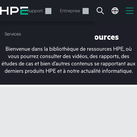
Accéder
au
Services
Support
Entreprise
contenu
principal
Services
Bibliothèque de ressources
Bienvenue dans la bibliothèque de ressources HPE, où
vous pourrez consulter des vidéos, des rapports, des
études de cas et bien d’autres contenus se rapportant aux
derniers produits HPE et à notre actualité informatique.
Votre panier est
actuellement vide
Rendez-vous dans la boutique HPE pour
découvrir, configurer et commander.