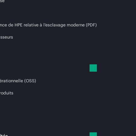
ise
nce de HPE relative à l’esclavage moderne (PDF)
isseurs
érationnelle (OSS)
roduits