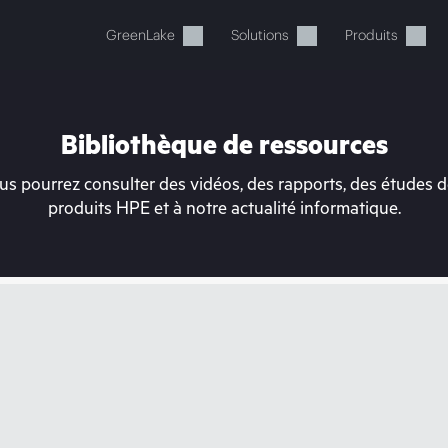
GreenLake
Solutions
Produits
Bibliothèque de ressources
s pourrez consulter des vidéos, des rapports, des études de
produits HPE et à notre actualité informatique.
tre panier est actuellement v
 dans la boutique HPE pour découvrir, configurer e
Acheter maintenant