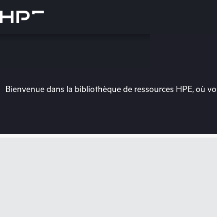
Accéder
au
contenu
principal
Bienvenue dans la bibliothèque de ressources HPE, où vou
Vo
Rendez-vous