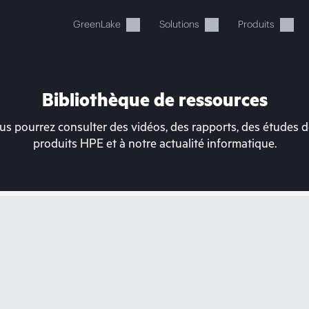
GreenLake
Solutions
Produits
Bibliothèque de ressources
s pourrez consulter des vidéos, des rapports, des études de
produits HPE et à notre actualité informatique.
tre panier est actuellement v
 dans la boutique HPE pour découvrir, configurer e
Acheter maintenant