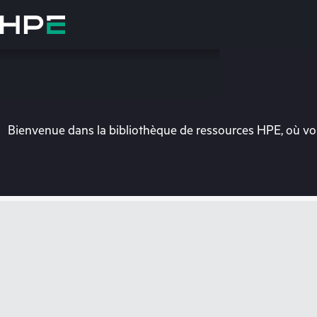
Accéder
au
contenu
principal
Bienvenue dans la bibliothèque de ressources HPE, où vou
Vo
Rendez-vous