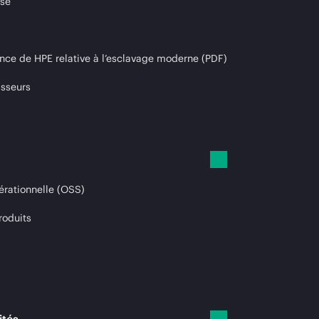
ise
nce de HPE relative à l’esclavage moderne (PDF)
isseurs
érationnelle (OSS)
roduits