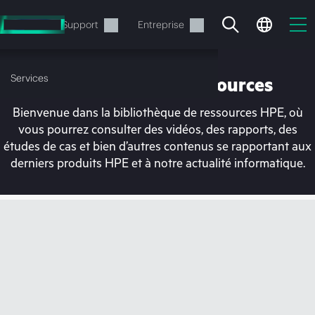
Accéder
au
Services
Support
Entreprise
contenu
principal
Services
Bibliothèque de ressources
Bienvenue dans la bibliothèque de ressources HPE, où
vous pourrez consulter des vidéos, des rapports, des
études de cas et bien d’autres contenus se rapportant aux
derniers produits HPE et à notre actualité informatique.
Votre panier est
actuellement vide
Rendez-vous dans la boutique HPE pour
découvrir, configurer et commander.