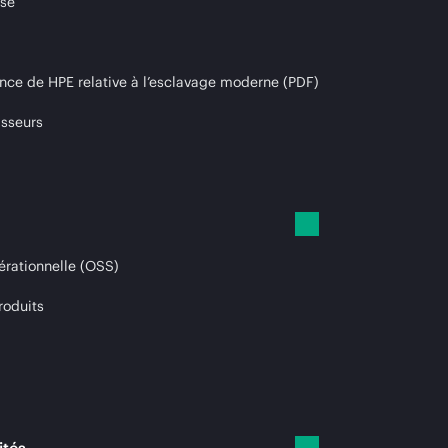
ise
nce de HPE relative à l’esclavage moderne (PDF)
isseurs
érationnelle (OSS)
roduits