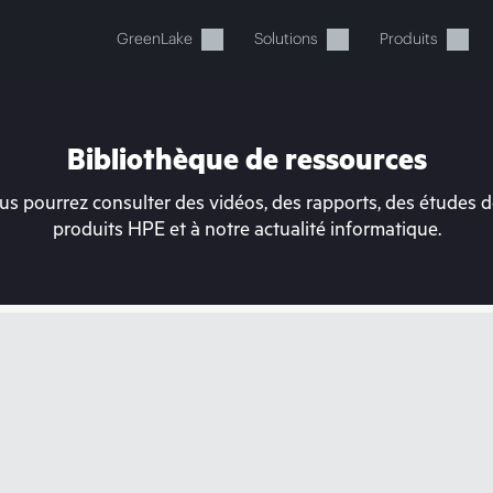
GreenLake
Solutions
Produits
Bibliothèque de ressources
s pourrez consulter des vidéos, des rapports, des études de
produits HPE et à notre actualité informatique.
tre panier est actuellement v
 dans la boutique HPE pour découvrir, configurer e
Acheter maintenant