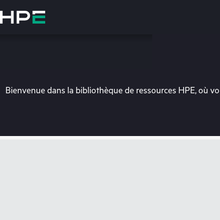
Accéder
au
contenu
principal
Bienvenue dans la bibliothèque de ressources HPE, où vou
Vo
Rendez-vous