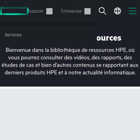
Accéder
au
Services
Support
Entreprise
contenu
principal
Services
Bibliothèque de ressources
Bienvenue dans la bibliothèque de ressources HPE, où
vous pourrez consulter des vidéos, des rapports, des
études de cas et bien d’autres contenus se rapportant aux
derniers produits HPE et à notre actualité informatique.
Votre panier est
actuellement vide
Rendez-vous dans la boutique HPE pour
découvrir, configurer et commander.