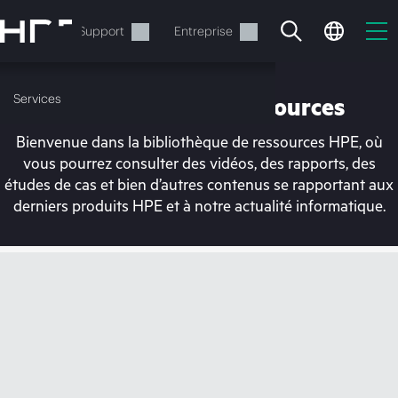
Accéder
au
Services
Support
Entreprise
contenu
principal
Services
Bibliothèque de ressources
Bienvenue dans la bibliothèque de ressources HPE, où
vous pourrez consulter des vidéos, des rapports, des
études de cas et bien d’autres contenus se rapportant aux
derniers produits HPE et à notre actualité informatique.
Votre panier est
actuellement vide
Rendez-vous dans la boutique HPE pour
découvrir, configurer et commander.