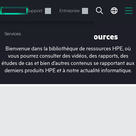
Accéder
au
Services
Support
Entreprise
contenu
principal
Services
Bibliothèque de ressources
Bienvenue dans la bibliothèque de ressources HPE, où
vous pourrez consulter des vidéos, des rapports, des
études de cas et bien d’autres contenus se rapportant aux
derniers produits HPE et à notre actualité informatique.
Votre panier est
actuellement vide
Rendez-vous dans la boutique HPE pour
découvrir, configurer et commander.