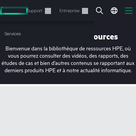
Accéder
au
Services
Support
Entreprise
contenu
principal
Services
Bibliothèque de ressources
Bienvenue dans la bibliothèque de ressources HPE, où
vous pourrez consulter des vidéos, des rapports, des
études de cas et bien d’autres contenus se rapportant aux
derniers produits HPE et à notre actualité informatique.
Votre panier est
actuellement vide
Rendez-vous dans la boutique HPE pour
découvrir, configurer et commander.