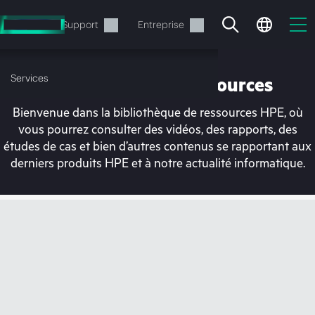
Accéder
au
Services
Support
Entreprise
contenu
principal
Services
Bibliothèque de ressources
Bienvenue dans la bibliothèque de ressources HPE, où
vous pourrez consulter des vidéos, des rapports, des
études de cas et bien d’autres contenus se rapportant aux
derniers produits HPE et à notre actualité informatique.
Votre panier est
actuellement vide
Rendez-vous dans la boutique HPE pour
découvrir, configurer et commander.