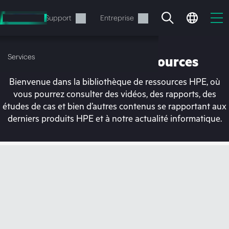
Accéder
au
Services
Support
Entreprise
contenu
principal
Services
Bibliothèque de ressources
Bienvenue dans la bibliothèque de ressources HPE, où
vous pourrez consulter des vidéos, des rapports, des
études de cas et bien d’autres contenus se rapportant aux
derniers produits HPE et à notre actualité informatique.
Votre panier est
actuellement vide
Rendez-vous dans la boutique HPE pour
découvrir, configurer et commander.