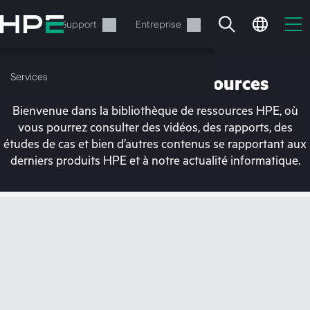
Accéder
au
Services
Support
Entreprise
contenu
principal
Services
Bibliothèque de ressources
Bienvenue dans la bibliothèque de ressources HPE, où
vous pourrez consulter des vidéos, des rapports, des
études de cas et bien d’autres contenus se rapportant aux
derniers produits HPE et à notre actualité informatique.
Votre panier est
actuellement vide
Rendez-vous dans la boutique HPE pour
découvrir, configurer et commander.