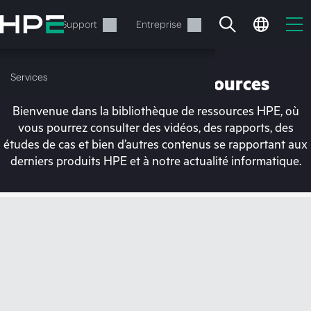
Accéder
au
Services
Support
Entreprise
contenu
principal
Services
Bibliothèque de ressources
Bienvenue dans la bibliothèque de ressources HPE, où
vous pourrez consulter des vidéos, des rapports, des
études de cas et bien d’autres contenus se rapportant aux
derniers produits HPE et à notre actualité informatique.
Votre panier est
actuellement vide
Rendez-vous dans la boutique HPE pour
découvrir, configurer et commander.