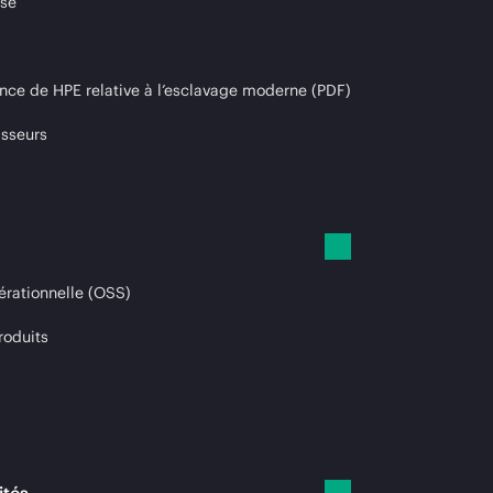
ise
nce de HPE relative à l’esclavage moderne (PDF)
isseurs
érationnelle (OSS)
roduits