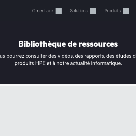
GreenLake
Solutions
Produits
Bibliothèque de ressources
s pourrez consulter des vidéos, des rapports, des études de
produits HPE et à notre actualité informatique.
tre panier est actuellement v
 dans la boutique HPE pour découvrir, configurer e
Acheter maintenant