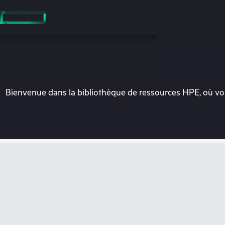
Accéder
au
contenu
principal
Bienvenue dans la bibliothèque de ressources HPE, où vou
Vo
Rendez-vous