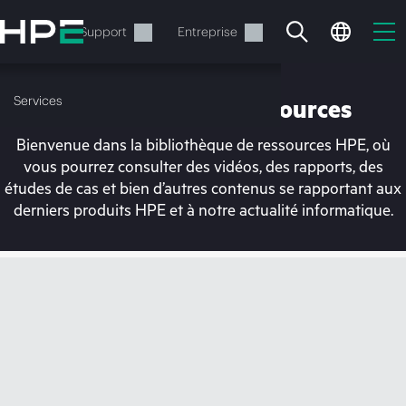
Accéder
au
Services
Support
Entreprise
contenu
principal
Services
Bibliothèque de ressources
Bienvenue dans la bibliothèque de ressources HPE, où
vous pourrez consulter des vidéos, des rapports, des
études de cas et bien d’autres contenus se rapportant aux
derniers produits HPE et à notre actualité informatique.
Votre panier est
actuellement vide
Rendez-vous dans la boutique HPE pour
découvrir, configurer et commander.