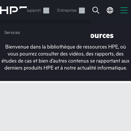
Accéder
au
Services
Support
Entreprise
contenu
principal
Services
Bibliothèque de ressources
Bienvenue dans la bibliothèque de ressources HPE, où
vous pourrez consulter des vidéos, des rapports, des
études de cas et bien d’autres contenus se rapportant aux
derniers produits HPE et à notre actualité informatique.
Votre panier est
actuellement vide
Rendez-vous dans la boutique HPE pour
découvrir, configurer et commander.