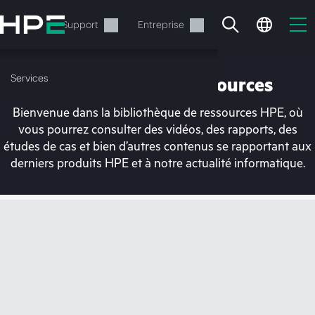
Accéder
au
Services
Support
Entreprise
contenu
principal
Services
Bibliothèque de ressources
Bienvenue dans la bibliothèque de ressources HPE, où
vous pourrez consulter des vidéos, des rapports, des
études de cas et bien d’autres contenus se rapportant aux
derniers produits HPE et à notre actualité informatique.
Votre panier est
actuellement vide
Rendez-vous dans la boutique HPE pour
découvrir, configurer et commander.