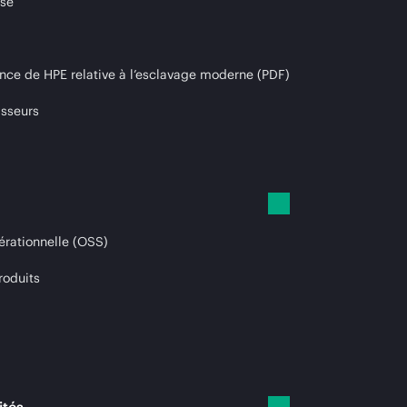
ise
nce de HPE relative à l’esclavage moderne (PDF)
isseurs
érationnelle (OSS)
roduits