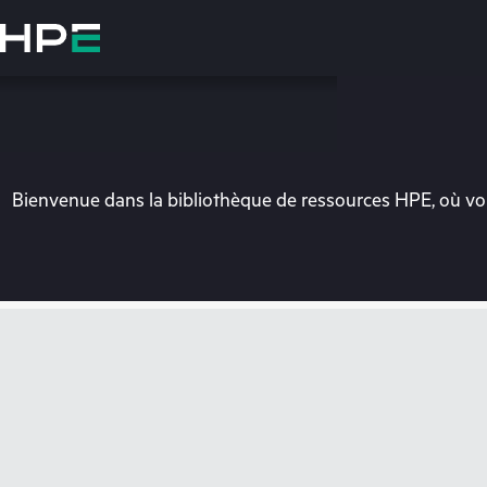
Accéder
au
contenu
principal
Bienvenue dans la bibliothèque de ressources HPE, où vou
Vo
Rendez-vous