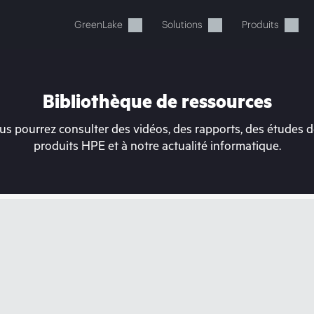
GreenLake
Solutions
Produits
Bibliothèque de ressources
s pourrez consulter des vidéos, des rapports, des études de
produits HPE et à notre actualité informatique.
tre panier est actuellement v
 dans la boutique HPE pour découvrir, configurer e
Acheter maintenant