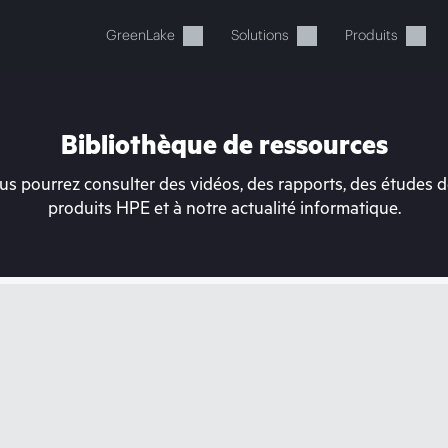
GreenLake
Solutions
Produits
Bibliothèque de ressources
s pourrez consulter des vidéos, des rapports, des études de
produits HPE et à notre actualité informatique.
tre panier est actuellement v
 dans la boutique HPE pour découvrir, configurer e
Acheter maintenant