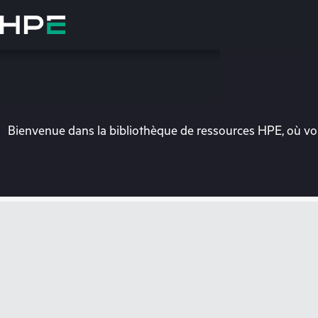
Accéder
au
contenu
principal
Bienvenue dans la bibliothèque de ressources HPE, où vou
Vo
Rendez-vous