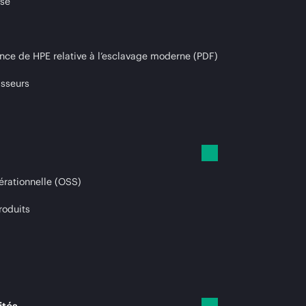
ise
nce de HPE relative à l’esclavage moderne (PDF)
isseurs
érationnelle (OSS)
roduits