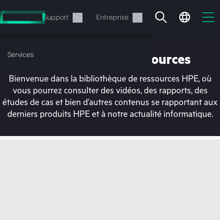
Accéder
au
Services
Support
Entreprise
contenu
principal
Services
Bibliothèque de ressources
Bienvenue dans la bibliothèque de ressources HPE, où
vous pourrez consulter des vidéos, des rapports, des
études de cas et bien d’autres contenus se rapportant aux
derniers produits HPE et à notre actualité informatique.
Votre panier est
actuellement vide
Rendez-vous dans la boutique HPE pour
découvrir, configurer et commander.