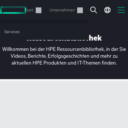
Zum
Hauptinhalt
rvices
Support
Unternehmen
wechseln
Services
Ressourcenbibliothek
Willkommen bei der HPE Ressourcenbibliothek, in der Sie
Videos, Berichte, Erfolgsgeschichten und mehr zu
aktuellen HPE Produkten und IT-Themen finden.
Ihr Warenkorb ist aktuell
leer
Besuchen Sie den HPE Store zum Stöbern,
Konfigurieren und Bestellen.