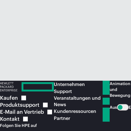
Jetzt kaufen
Animation
Unternehmen
und
Support
Bewegung
Kaufen
Veranstaltungen und
Produktsupport
News
Aus
E
Kundenressourcen
E-Mail an
Vertrieb
Partner
Kontakt
Folgen Sie HPE auf