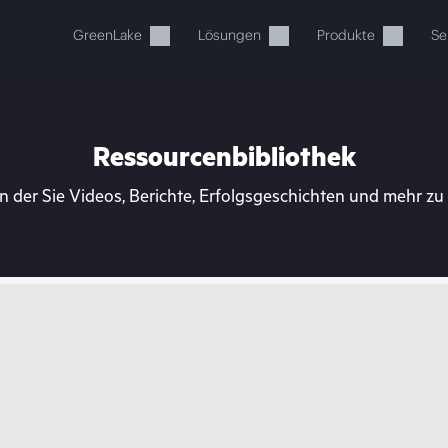
GreenLake
Lösungen
Produkte
Se
Ressourcenbibliothek
n der Sie Videos, Berichte, Erfolgsgeschichten und mehr z
Ihr Warenkorb ist aktuell leer
 Sie den HPE Store zum Stöbern, Konfigurieren und B
Jetzt kaufen