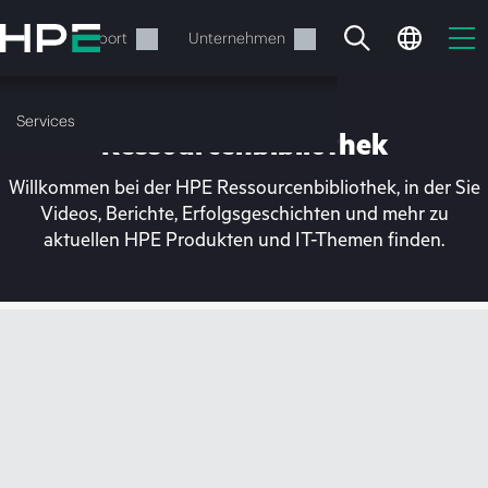
Zum
Hauptinhalt
rvices
Support
Unternehmen
wechseln
Services
Ressourcenbibliothek
Willkommen bei der HPE Ressourcenbibliothek, in der Sie
Videos, Berichte, Erfolgsgeschichten und mehr zu
aktuellen HPE Produkten und IT-Themen finden.
Ihr Warenkorb ist aktuell
leer
Besuchen Sie den HPE Store zum Stöbern,
Konfigurieren und Bestellen.