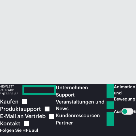
Jetzt kaufen
Animation
Unternehmen
und
Support
Bewegung
Kaufen
Veranstaltungen und
Produktsupport
News
Aus
E
Kundenressourcen
E-Mail an
Vertrieb
Partner
Kontakt
Folgen Sie HPE auf